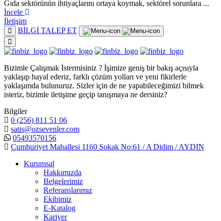
Gıda sektörünün ihtiyaçlarını ortaya koymak, sektörel sorunlara ...
İncele
İletişim
BİLGİ TALEP ET
Bizimle Çalışmak İstermisiniz ? İşimize geniş bir bakış açısıyla
yaklaşıp hayal ederiz, farklı çözüm yolları ve yeni fikirlerle
yaklaşımda bulunuruz. Sizler için de ne yapabileceğimizi bilmek
isteriz, bizimle iletişime geçip tanışmaya ne dersiniz?
Bilgiler
0 (256) 811 51 06
satis@ozsevenler.com
05493570156
Cumhuriyet Mahallesi 1160 Sokak No:61 / A Didim / AYDIN
Kurumsal
Hakkımızda
Belgelerimiz
Referanslarımız
Ekibimiz
E-Katalog
Kariyer