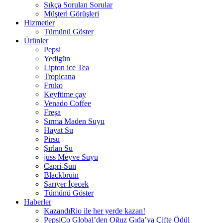
Sıkça Sorulan Sorular
Müşteri Görüşleri
Hizmetler
Tümünü Göster
Ürünler
Pepsi
Yedigün
Lipton ice Tea
Tropicana
Fruko
Keyftime çay
Venado Coffee
Freşa
Sırma Maden Suyu
Hayat Su
Pirsu
Şırlan Su
juss Meyve Suyu
Capri-Sun
Blackbruin
Sarıyer İçecek
Tümünü Göster
Haberler
KazandıRio ile her yerde kazan!
PepsiCo Global’den Oğuz Gıda’ya Çifte Ödül