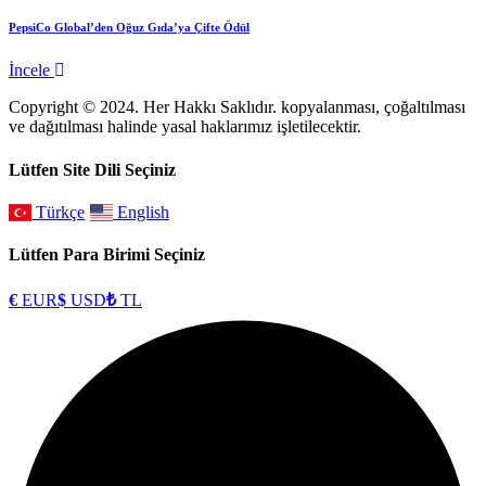
PepsiCo Global’den Oğuz Gıda’ya Çifte Ödül
İncele
Copyright © 2024. Her Hakkı Saklıdır. kopyalanması, çoğaltılması
ve dağıtılması halinde yasal haklarımız işletilecektir.
Lütfen Site Dili Seçiniz
Türkçe
English
Lütfen Para Birimi Seçiniz
€
EUR
$
USD
₺
TL